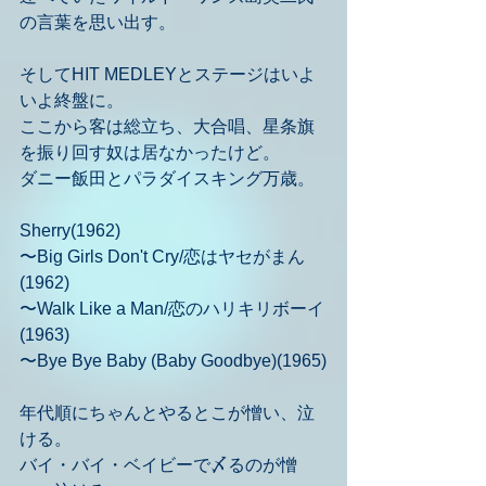
の言葉を思い出す。
そしてHIT MEDLEYとステージはいよ
いよ終盤に。
ここから客は総立ち、大合唱、星条旗
を振り回す奴は居なかったけど。
ダニー飯田とパラダイスキング万歳。
Sherry(1962)
〜Big Girls Don't Cry/恋はヤセがまん
(1962)
〜Walk Like a Man/恋のハリキリボーイ
(1963)
〜Bye Bye Baby (Baby Goodbye)(1965)
年代順にちゃんとやるとこが憎い、泣
ける。
バイ・バイ・ベイビーで〆るのが憎