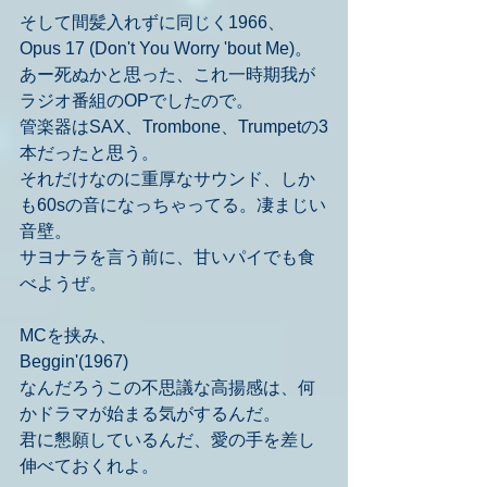
そして間髪入れずに同じく1966、
Opus 17 (Don't You Worry 'bout Me)。
あー死ぬかと思った、これ一時期我が
ラジオ番組のOPでしたので。
管楽器はSAX、Trombone、Trumpetの3
本だったと思う。
それだけなのに重厚なサウンド、しか
も60sの音になっちゃってる。凄まじい
音壁。
サヨナラを言う前に、甘いパイでも食
べようぜ。
MCを挟み、
Beggin'(1967)
なんだろうこの不思議な高揚感は、何
かドラマが始まる気がするんだ。
君に懇願しているんだ、愛の手を差し
伸べておくれよ。