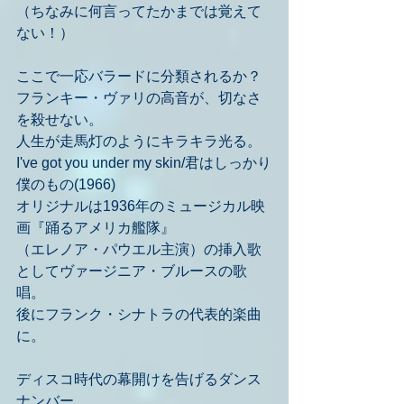
（ちなみに何言ってたかまでは覚えて
ない！）
ここで一応バラードに分類されるか？
フランキー・ヴァリの高音が、切なさ
を殺せない。
人生が走馬灯のようにキラキラ光る。
I've got you under my skin/君はしっかり
僕のもの(1966)
オリジナルは1936年のミュージカル映
画『踊るアメリカ艦隊』
（エレノア・パウエル主演）の挿入歌
としてヴァージニア・ブルースの歌
唱。
後にフランク・シナトラの代表的楽曲
に。
ディスコ時代の幕開けを告げるダンス
ナンバー。