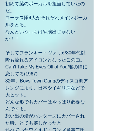
初めて脇のボーカルを担当していたの
だ。
コーラス隊4人がそれぞれメインボーカ
ルをとる。
なんという…もはや演出じゃない
か！！
そしてフランキー・ヴァリが80年代以
降も流れるアイコンとなったこの曲。
Can't Take My Eyes Off of You/君の瞳に
恋してる(1967)
82年、Boys Town Gangのディスコ調ア
レンジにより、日本やイギリスなどで
大ヒット。
どんな形でもカバーはやっぱり必要な
んですよ。
想い出の渚がハンターズにカバーされ
た時、とても嬉しかったと
述べていたワイルド・ワンズ島英二氏