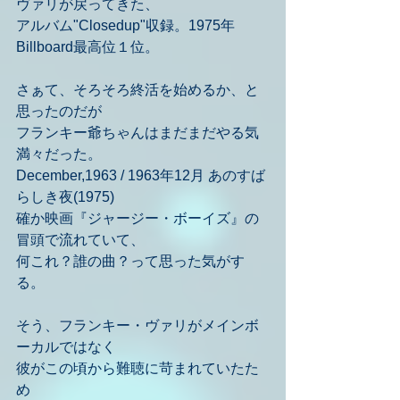
ヴァリが戻ってきた、
アルバム"Closedup"収録。1975年
Billboard最高位１位。
さぁて、そろそろ終活を始めるか、と
思ったのだが
フランキー爺ちゃんはまだまだやる気
満々だった。
December,1963 / 1963年12月 あのすば
らしき夜(1975)
確か映画『ジャージー・ボーイズ』の
冒頭で流れていて、
何これ？誰の曲？って思った気がす
る。
そう、フランキー・ヴァリがメインボ
ーカルではなく
彼がこの頃から難聴に苛まれていたた
め