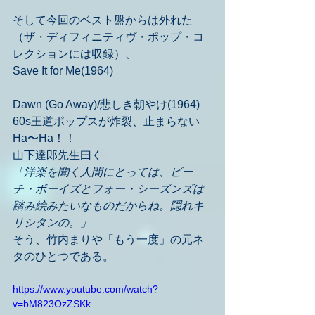
そして今回のベスト盤からは外れた
（ザ・ディフィニティヴ・ポップ・コ
レクションには収録）、
Save It for Me(1964)
Dawn (Go Away)/悲しき朝やけ(1964)
60s王道ポップスが炸裂、止まらない
Ha〜Ha！！
山下達郎先生曰く
「洋楽を聞く人間にとっては、ビー
チ・ボーイズとフォー・シーズンズは
踏み絵みたいなものだからね。隠れキ
リシタンの。」
そう、竹内まりや「もう一度」の元ネ
タのひとつである。
https://www.youtube.com/watch?
v=bM823OzZSKk