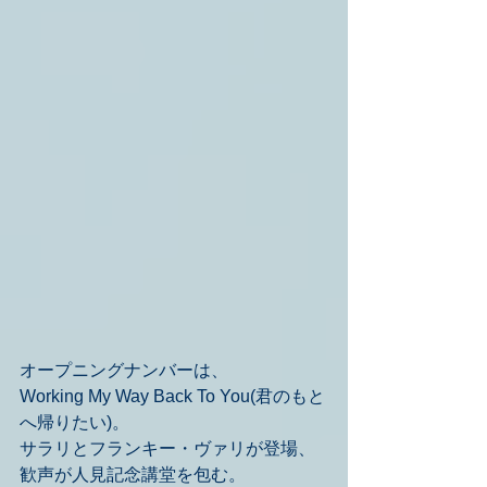
オープニングナンバーは、
Working My Way Back To You(君のもと
へ帰りたい)。
サラリとフランキー・ヴァリが登場、
歓声が人見記念講堂を包む。