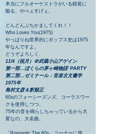
本当にフルオーケストラがいる錯覚に
陥る、やべぇすげぇ。
どんどんぶちかましてくれ！！
Who Loves You(1975)
やっぱりね世界的にポップス史は1975
年なんですよ。
どうぞよろしく、
11/4（祝月）＠武蔵小山アゲイン
第一部…ぼくらの茅ヶ崎物語' PARTY
第二部…ゼミナール：音楽古文書学 
1975年
島村文彦＆釈順正
60sのフォーシーズンズ、コーラスワー
クを使用しつつ、
75年の音を鳴らしちゃっているから大
変なの、大名曲。
「Romantic The 60s」コーナーに突