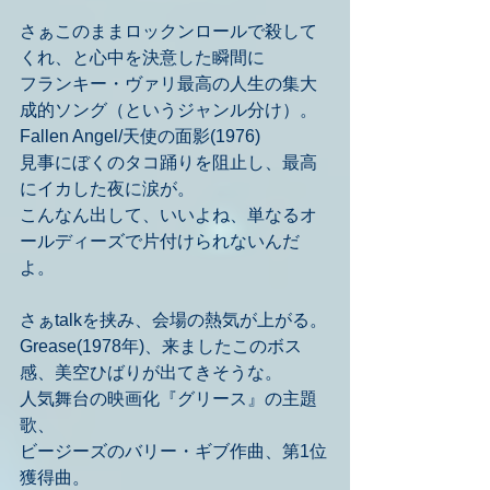
さぁこのままロックンロールで殺して
くれ、と心中を決意した瞬間に
フランキー・ヴァリ最高の人生の集大
成的ソング（というジャンル分け）。
Fallen Angel/天使の面影(1976)
見事にぼくのタコ踊りを阻止し、最高
にイカした夜に涙が。
こんなん出して、いいよね、単なるオ
ールディーズで片付けられないんだ
よ。
さぁtalkを挟み、会場の熱気が上がる。
Grease(1978年)、来ましたこのボス
感、美空ひばりが出てきそうな。
人気舞台の映画化『グリース』の主題
歌、
ビージーズのバリー・ギブ作曲、第1位
獲得曲。