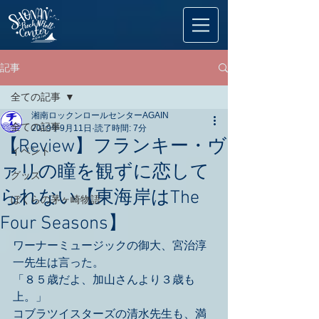
記事
全ての記事
湘南ロックンロールセンターAGAIN
全ての記事
2019年9月11日
読了時間: 7分
【Review】フランキー・ヴ
イベント
ァリの瞳を観ずに恋して
グッズ
られない【東海岸はThe
ぼくらの茅ヶ崎物語
Four Seasons】
ワーナーミュージックの御大、宮治淳
一先生は言った。
「８５歳だよ、加山さんより３歳も
上。」
コブラツイスターズの清水先生も、満