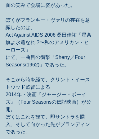
面の笑みで会場に姿があった。
ぼくがフランキー・ヴァリの存在を意
識したのは、
Act Against AIDS 2006 桑田佳祐「星条
旗よ永遠なれ!?〜私のアメリカン・ヒ
ーローズ」
にて、一曲目の衝撃「Sherry／Four 
Seasons(1962)」であった。
そこから時を経て、クリント・イース
トウッド監督による
2014年・映画『ジャージー・ボーイ
ズ』（Four Seasonsの伝記映画）が公
開。
ぼくはこれを観て、即サントラを購
入、そして向かった先がブランディン
であった。