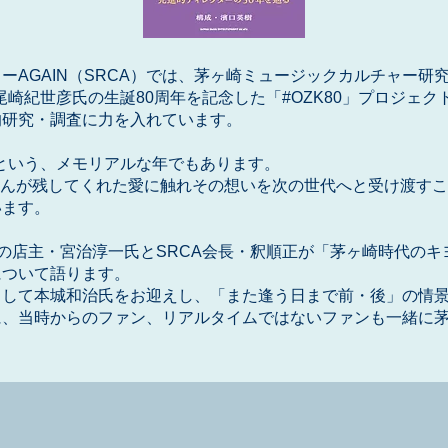
ーAGAIN（SRCA）では、茅ヶ崎ミュージックカルチャー研
は尾崎紀世彦氏の生誕80周年を記念した「#OZK80」プロジェ
的研究・調査に力を入れています。
回忌という、メモリアルな年でもあります。
さんが残してくれた愛に触れその想いを次の世代へと受け渡す
います。
INの店主・宮治淳一氏とSRCA会長・釈順正が「茅ヶ崎時代の
について語ります。
として本城和治氏をお迎えし、「また逢う日まで前・後」の情
に、当時からのファン、リアルタイムではないファンも一緒に