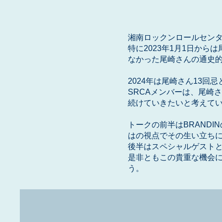
湘南ロックンロールセンタ
特に2023年1月1日から
なかった尾崎さんの通史
2024年は尾崎さん13
SRCAメンバーは、尾崎
続けていきたいと考えて
トークの前半はBRAND
はの視点でその生い立ち
後半はスペシャルゲスト
是非ともこの貴重な機会
う。