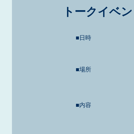
トークイベント「
■日時
■場所
■内容